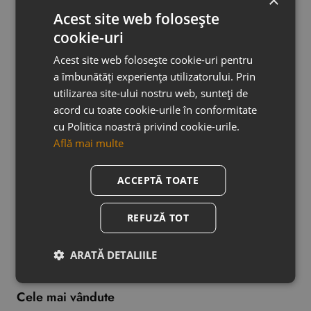
×
Acest site web folosește
cookie-uri
S-ar putea să îți placă
Acest site web folosește cookie-uri pentru
a îmbunătăți experiența utilizatorului. Prin
utilizarea site-ului nostru web, sunteți de
acord cu toate cookie-urile în conformitate
Vopsea Decorativa Silver - Swahili
Vopsea decorati
cu Politica noastră privind cookie-urile.
aurie
Află mai multe
0,00 RON
ACCEPTĂ TOATE
0,00 RON
REFUZĂ TOT
Adauga in Coş
Ad
ARATĂ DETALIILE
Cele mai vândute