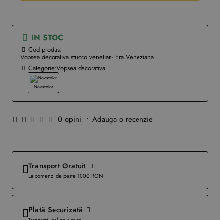
IN STOC
Cod produs:
Vopsea decorativa stucco venetian- Era Veneziana
Categorie:
Vopsea decorativa
Novacolor
0 opinii
•
Adauga o recenzie
Transport Gratuit
La comenzi de peste 1000 RON
Plată Securizată
Tranzacții online sigure