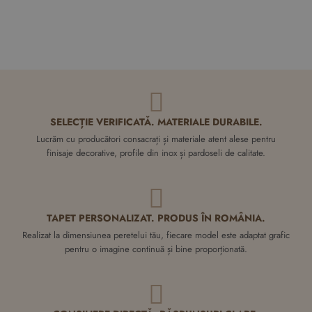
0,00 RON
Adauga in Coş
SELECȚIE VERIFICATĂ. MATERIALE DURABILE.
Lucrăm cu producători consacrați și materiale atent alese pentru
finisaje decorative, profile din inox și pardoseli de calitate.
TAPET PERSONALIZAT. PRODUS ÎN ROMÂNIA.
Realizat la dimensiunea peretelui tău, fiecare model este adaptat grafic
pentru o imagine continuă și bine proporționată.