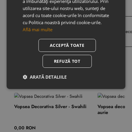
a îmbunătăți experiența utilizatorului. Prin
Din aceeasi categorie
Acelasi producator
utilizarea site-ului nostru web, sunteți de
acord cu toate cookie-urile în conformitate
Vopsea decorativa Calce Cruda
cu Politica noastră privind cookie-urile.
0,00
Află mai multe
RON
ACCEPTĂ TOATE
REFUZĂ TOT
ARATĂ DETALIILE
S-ar putea să îți placă
Vopsea Decorativa Silver - Swahili
Vopsea decorati
aurie
0,00 RON