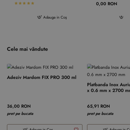
0,00 RON
Adauga in Coş
Ad
Cele mai vândute
Adeziv Mardom FIX PRO 300 ml
Platbanda Inox Auri
x 0.6 mm x 2700 
36,00 RON
65,91 RON
pret pe bucata
pret pe bucata
Adauga in Coş
Adauga in C