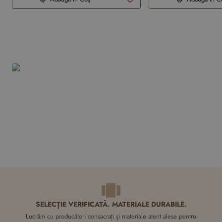
Produsele tale recente
Vopsea decorativa Extra White-
Swahili
0,00 RON
Adauga in Coş
SELECȚIE VERIFICATĂ. MATERIALE DURABILE.
Lucrăm cu producători consacrați și materiale atent alese pentru