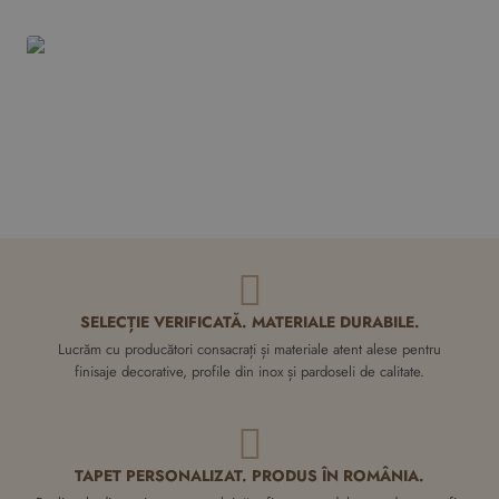
Vopsea decorativa Gold Swahili
aurie
0,00 RON
Adauga in Coş
SELECȚIE VERIFICATĂ. MATERIALE DURABILE.
Lucrăm cu producători consacrați și materiale atent alese pentru
finisaje decorative, profile din inox și pardoseli de calitate.
TAPET PERSONALIZAT. PRODUS ÎN ROMÂNIA.