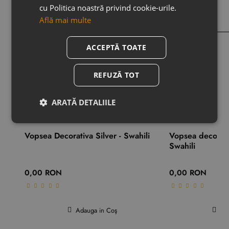
RON
cu Politica noastră privind cookie-urile.
Află mai multe
ACCEPTĂ TOATE
REFUZĂ TOT
S-ar putea să îți placă
ARATĂ DETALIILE
Vopsea Decorativa Silver - Swahili
Vopsea decorati
Swahili
0,00 RON
0,00 RON
Adauga in Coş
Ad