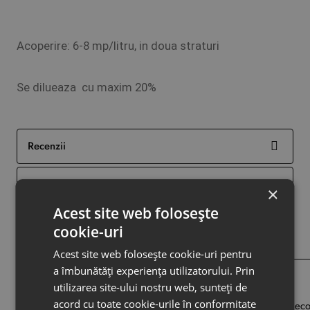
Acoperire: 6-8 mp/litru, in doua straturi
Se dilueaza cu maxim 20%
Recenzii
Despre livrare
×
Acest site web folosește
cookie-uri
Din aceeasi categorie
Acelasi producator
Acest site web folosește cookie-uri pentru
a îmbunătăți experiența utilizatorului. Prin
Vopsea decorativa Calce Cruda
utilizarea site-ului nostru web, sunteți de
0,00
acord cu toate cookie-urile în conformitate