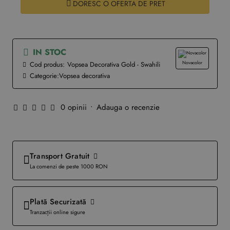
DORESC O OFERTA DE PRET
IN STOC
Novacolor
Cod produs:
Vopsea Decorativa Gold - Swahili
Categorie:
Vopsea decorativa
0 opinii
•
Adauga o recenzie
Transport Gratuit
La comenzi de peste 1000 RON
Plată Securizată
Tranzacții online sigure