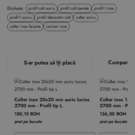
Etichete:
profil colt auriu
profil colt perete
profil l inox
profil l auriu
profil decorativ colt
coltar auriu
coltar inox faianta
cornier inox
Cumparate
S-ar putea să îți placă
Coltar inox 20x20 mm auriu lucios
Coltar inox 15x
2700 mm - Profil tip L
2700 mm - Profil
150,15 RON
136,50 RON
pret pe bucata
pret pe bucata