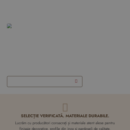
Produsele tale recente
Coltar inox 20x20 mm auriu brush
2700 mm - Profil tip L
150,15 RON
pret pe bucata
Adauga in Coş
SELECȚIE VERIFICATĂ. MATERIALE DURABILE.
Lucrăm cu producători consacrați și materiale atent alese pentru
finisaje decorative, profile din inox și pardoseli de calitate.