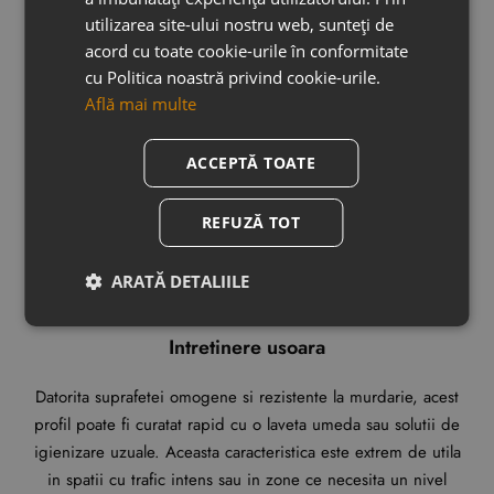
utilizarea site-ului nostru web, sunteți de
acord cu toate cookie-urile în conformitate
Rezistent la apa (coroziune)
cu Politica noastră privind cookie-urile.
Află mai multe
Conceput sa reziste la contactul frecvent cu umezeala, acest
profil se dovedeste un partener de incredere in zonele
ACCEPTĂ TOATE
expuse, cum ar fi bucataria, baia sau cabina de dus.
Materialul isi pastreaza integritatea pe termen lung, oferind
REFUZĂ TOT
protectie impotriva apei si mentinand un aspect impecabil in
orice situatie.
ARATĂ DETALIILE
Intretinere usoara
Datorita suprafetei omogene si rezistente la murdarie, acest
profil poate fi curatat rapid cu o laveta umeda sau solutii de
igienizare uzuale. Aceasta caracteristica este extrem de utila
in spatii cu trafic intens sau in zone ce necesita un nivel