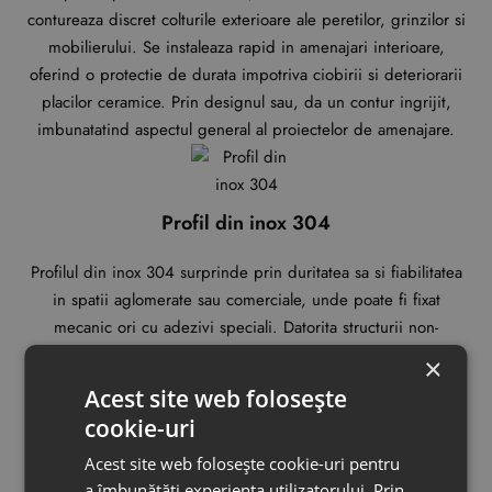
contureaza discret colturile exterioare ale peretilor, grinzilor si
mobilierului. Se instaleaza rapid in amenajari interioare,
oferind o protectie de durata impotriva ciobirii si deteriorarii
placilor ceramice. Prin designul sau, da un contur ingrijit,
imbunatatind aspectul general al proiectelor de amenajare.
Profil din inox 304
Profilul din inox 304 surprinde prin duritatea sa si fiabilitatea
in spatii aglomerate sau comerciale, unde poate fi fixat
mecanic ori cu adezivi speciali. Datorita structurii non-
poroase, previne dezvoltarea microbilor, diferentiindu-l clar
×
de alama si aluminiu. Desi prezinta usoare proprietati
Acest site web folosește
magnetice, performanta sa ramane constanta, iar designul se
cookie-uri
remarca printr-un aer proaspat in orice amenajari.
Acest site web folosește cookie-uri pentru
a îmbunătăți experiența utilizatorului. Prin