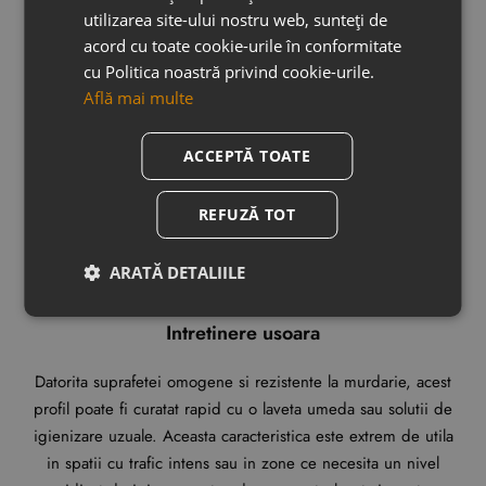
utilizarea site-ului nostru web, sunteți de
acord cu toate cookie-urile în conformitate
Rezistent la apa (coroziune)
cu Politica noastră privind cookie-urile.
Află mai multe
Conceput sa reziste la contactul frecvent cu umezeala, acest
profil se dovedeste un partener de incredere in zonele
ACCEPTĂ TOATE
expuse, cum ar fi bucataria, baia sau cabina de dus.
Materialul isi pastreaza integritatea pe termen lung, oferind
protectie impotriva apei si mentinand un aspect impecabil in
REFUZĂ TOT
orice situatie.
ARATĂ DETALIILE
Intretinere usoara
Datorita suprafetei omogene si rezistente la murdarie, acest
profil poate fi curatat rapid cu o laveta umeda sau solutii de
igienizare uzuale. Aceasta caracteristica este extrem de utila
in spatii cu trafic intens sau in zone ce necesita un nivel