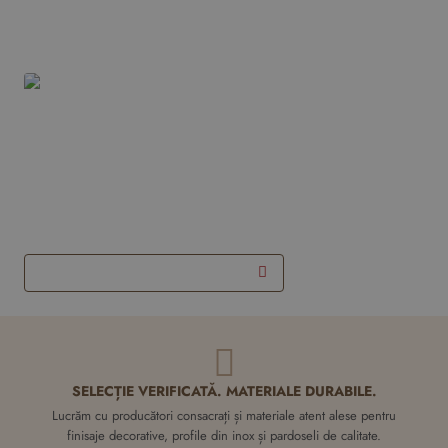
Produsele tale recente
Coltar inox 30x30 mm auriu brush
Nou
2700 mm - Profil tip L
172,50 RON
pret pe bucata
Adauga in Coş
SELECȚIE VERIFICATĂ. MATERIALE DURABILE.
Lucrăm cu producători consacrați și materiale atent alese pentru
finisaje decorative, profile din inox și pardoseli de calitate.