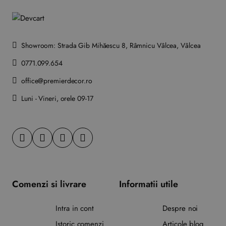
Showroom: Strada Gib Mihăescu 8, Râmnicu Vâlcea, Vâlcea
0771.099.654
office@premierdecor.ro
Luni - Vineri, orele 09-17
Comenzi si livrare
Informatii utile
Intra in cont
Despre noi
Istoric comenzi
Articole blog