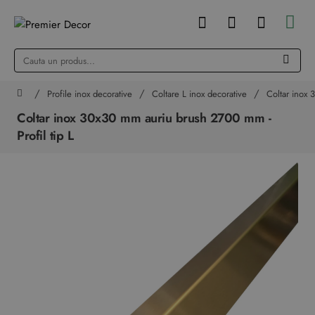
Cauta
un
produs...
Profile inox decorative
Coltare L inox decorative
Coltar inox 
home
Coltar inox 30x30 mm auriu brush 2700 mm -
Profil tip L