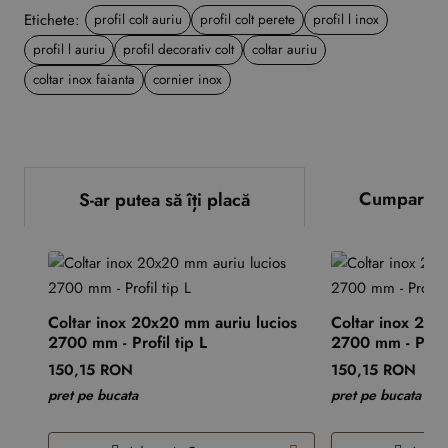
Etichete:
profil colt auriu
profil colt perete
profil l inox
profil l auriu
profil decorativ colt
coltar auriu
coltar inox faianta
cornier inox
Cumparate
S-ar putea să îți placă
Coltar inox 20x20 mm auriu lucios
Coltar inox 20x
2700 mm - Profil tip L
2700 mm - Profil
150,15 RON
150,15 RON
pret pe bucata
pret pe bucata