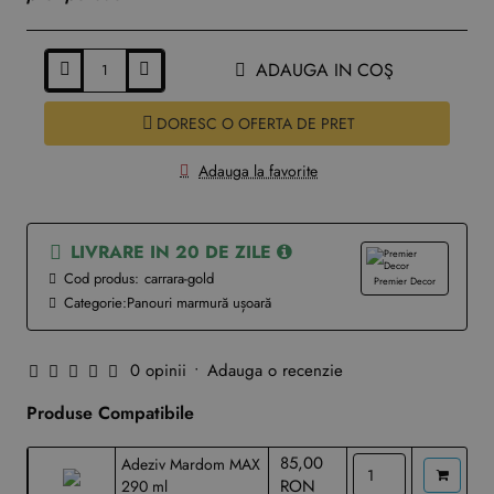
ADAUGA IN COŞ
DORESC O OFERTA DE PRET
Adauga la favorite
LIVRARE IN 20 DE ZILE
Cod produs:
carrara-gold
Premier Decor
Categorie:
Panouri marmură ușoară
0 opinii
•
Adauga o recenzie
Produse Compatibile
85,00
Adeziv Mardom MAX
RON
290 ml