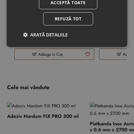
Fototapet Fara Imbinari Dandelion
Fototapet Fara 
ACCEPTĂ TOATE
Fantasy
Fantasy
REFUZĂ TOT
179,88 RON
179,88 RON
ARATĂ DETALIILE
pret pe m
pret pe m
2
2
Adauga in Coş
Adaug
Cele mai vândute
Adeziv Mardom FIX PRO 300 ml
Platbanda Inox Auri
x 0.6 mm x 2700 