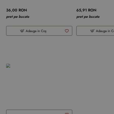
36,00 RON
65,91 RON
pret pe bucata
pret pe bucata
Adauga in Coş
Adauga in C
Produsele tale recente
Fototapet Fara Imbinari Vintage
Paris Dream
179,88 RON
pret pe m
2