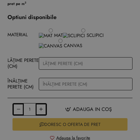
2
pret pe m
Optiuni disponibile
MATERIAL
MAT
SCLIPICI
CANVAS
LĂȚIME PERETE
(CM)
ÎNĂLȚIME
PERETE (CM)
ADAUGA IN COŞ
DORESC O OFERTA DE PRET
Adauga la favorite