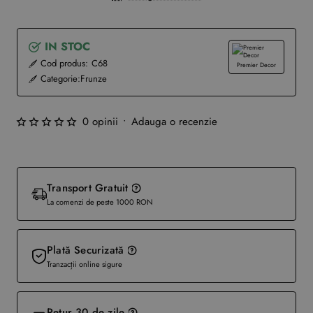
IN STOC
Cod produs:
C68
Premier Decor
Categorie:
Frunze
0 opinii
•
Adauga o recenzie
Transport Gratuit
La comenzi de peste 1000 RON
Plată Securizată
Tranzacții online sigure
Retur 30 de zile