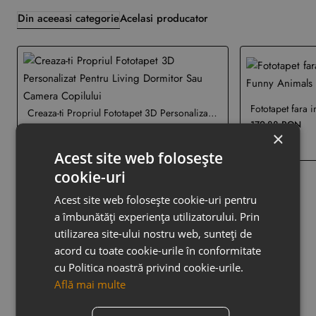
Din aceeasi categorie
Acelasi producator
Creaza-ti Propriul Fototapet 3D Personalizat Pentru Living Dormitor Sau Camera Copilului
179,88 RON
179,88 RON
×
Acest site web folosește
cookie-uri
Acest site web folosește cookie-uri pentru
a îmbunătăți experiența utilizatorului. Prin
S-ar putea să îți placă
utilizarea site-ului nostru web, sunteți de
acord cu toate cookie-urile în conformitate
cu Politica noastră privind cookie-urile.
Află mai multe