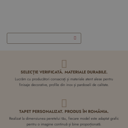
Scafa Tavan LED Dublă QL001
14.7x14.7 cm
295,00 RON
pret pe bucata
Adauga in Coş
SELECȚIE VERIFICATĂ. MATERIALE DURABILE.
Lucrăm cu producători consacrați și materiale atent alese pentru
finisaje decorative, profile din inox și pardoseli de calitate.
TAPET PERSONALIZAT. PRODUS ÎN ROMÂNIA.
Realizat la dimensiunea peretelui tău, fiecare model este adaptat grafic
pentru o imagine continuă și bine proporționată.