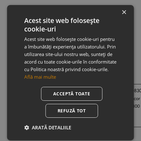
×
Specificatii tehnice
Acest site web folosește
cookie-uri
Recenzii
Acest site web folosește cookie-uri pentru
a îmbunătăți experiența utilizatorului. Prin
Despre livrare
utilizarea site-ului nostru web, sunteți de
acord cu toate cookie-urile în conformitate
cu Politica noastră privind cookie-urile.
Din aceeasi categorie
Acelasi producator
Află mai multe
ACCEPTĂ TOATE
Cornisa masca galerie 240 x 12 x 4 cm QL035
REFUZĂ TOT
206,00 RON
80,00 RON
ARATĂ DETALIILE