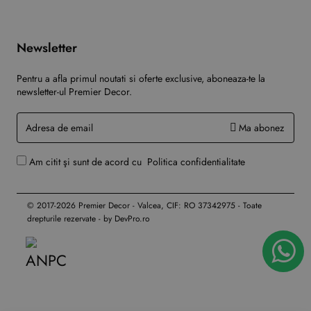
Newsletter
Pentru a afla primul noutati si oferte exclusive, aboneaza-te la
newsletter-ul Premier Decor.
Adresa
Ma abonez
de
email
Am citit şi sunt de acord cu
Politica confidentialitate
© 2017-2026 Premier Decor - Valcea, CIF: RO 37342975 - Toate
drepturile rezervate - by DevPro.ro
Asistență rapidă pe WhatsApp
Suntem disponibili și gata să te ajutăm!