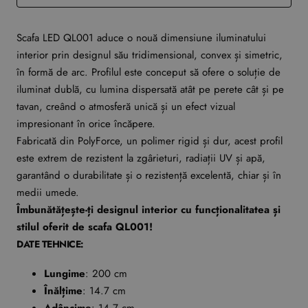
Scafa LED QL001 aduce o nouă dimensiune iluminatului
interior prin designul său tridimensional, convex și simetric,
în formă de arc. Profilul este conceput să ofere o soluție de
iluminat dublă, cu lumina dispersată atât pe perete cât și pe
tavan, creând o atmosferă unică și un efect vizual
impresionant în orice încăpere.
Fabricată din PolyForce, un polimer rigid și dur, acest profil
este extrem de rezistent la zgârieturi, radiații UV și apă,
garantând o durabilitate și o rezistență excelentă, chiar și în
medii umede.
Îmbunătățește-ți designul interior cu funcționalitatea și
stilul oferit de scafa QL001!
DATE TEHNICE:
Lungime
: 200 cm
Înălțime
: 14.7 cm
Adâncime
: 14.7 cm