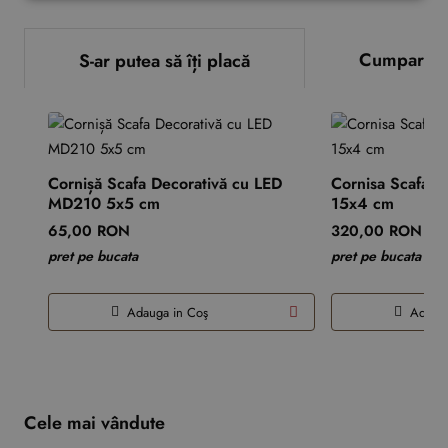
Cumparate
S-ar putea să îți placă
Cornișă Scafa Decorativă cu LED
Cornisa Scafa 
MD210 5x5 cm
15x4 cm
65,00 RON
320,00 RON
pret pe bucata
pret pe bucata
Adauga in Coş
Adauga
Cele mai vândute