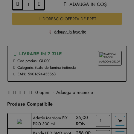
ADAUGA IN COŞ
DORESC O OFERTA DE PRET
Adauga la favorite
LIVRARE IN 7 ZILE
Cod produs:
QL001
MARDOM DECOR
Categorie:
Scafe de lumina indirecta
EAN:
5901694455563
0 opinii
•
Adauga o recenzie
Produse Compatibile
36,00
Adeziv Mardom FIX
RON
PRO 300 ml
286,00
Banda LED SMD spot